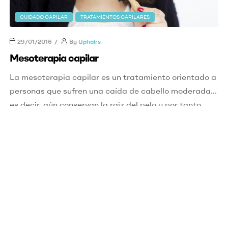
CUIDADO CAPILAR
TRATAMIENTOS CAPILARES
29/01/2016
By
Uphairs
Mesoterapia capilar
La mesoterapia capilar es un tratamiento orientado a
personas que sufren una caída de cabello moderada,
es decir, aún conservan la raíz del pelo y por tanto
puede ser recuperado. Para tratar la caída de cabello
lo primero es saber la causa por la que nuestro pelo se
cae. Existen numerosos factores, estrés, falta de […]