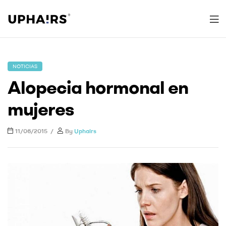
Uphairs
NOTICIAS
Alopecia hormonal en
mujeres
11/06/2015
By
Uphairs