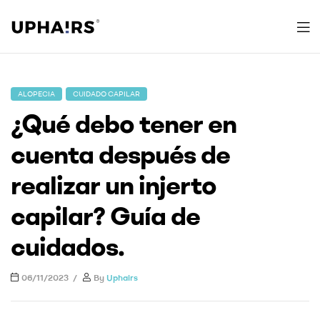
Uphairs
ALOPECIA
CUIDADO CAPILAR
¿Qué debo tener en
cuenta después de
realizar un injerto
capilar? Guía de
cuidados.
06/11/2023
By
Uphairs