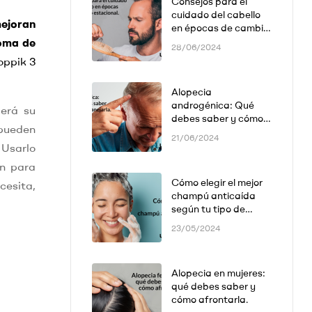
Consejos para el
cuidado del cabello
ejoran
en épocas de cambio
estacional
toma de
28/06/2024
ppik 3
Alopecia
androgénica: Qué
erá su
debes saber y cómo
 pueden
manejarla
21/06/2024
 Usarlo
án para
Cómo elegir el mejor
cesita,
champú anticaída
según tu tipo de
cabello.
23/05/2024
Alopecia en mujeres:
qué debes saber y
cómo afrontarla.