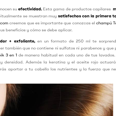
onocen su
efectividad.
Esta gama de productos capilares
m
abitualmente se muestran muy
satisfechos con la primera 
.com
creemos que es importante que conozcas el
champú To
s beneficios y cómo se debe aplicar.
dor + exfoliante,
en un formato de 250 ml te sorprend
ber también que no contiene ni sulfatos ni parabenos y que
ik 3 en 1
de manera habitual en cada uno de tus lavados.
o y densidad. Además la keratina y el aceite rojo actuar
ás aportar a tu cabello los nutrientes y la fuerza que ne