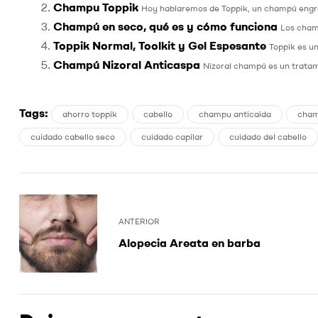
Champu Toppik
Hoy hablaremos de Toppik, un champú engros
Champú en seco, qué es y cómo funciona
Los champ
Toppik Normal, Toolkit y Gel Espesante
Toppik es un
Champú Nizoral Anticaspa
Nizoral champú es un tratami
Tags:
ahorro toppik
cabello
champu anticaida
cham
cuidado cabello seco
cuidado capilar
cuidado del cabello
ANTERIOR
Alopecia Areata en barba