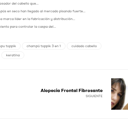
ador del cabello que...
ús en seco han llegado al mercado pisando fuerte...
a marca líder en la fabricación y distribución...
ento para controlar la caspa del...
pu toppik
champú toppik 3 en 1
cuidado cabello
keratina
Alopecia Frontal Fibrosante
SIGUIENTE