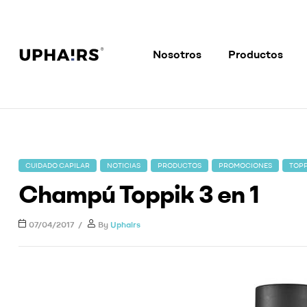
Nosotros
Productos
Uphairs
Todo
sobre
el
tratamiento
y
CUIDADO CAPILAR
NOTICIAS
PRODUCTOS
PROMOCIONES
TOPP
cuidado
Champú Toppik 3 en 1
del
cabello
07/04/2017
By
Uphairs