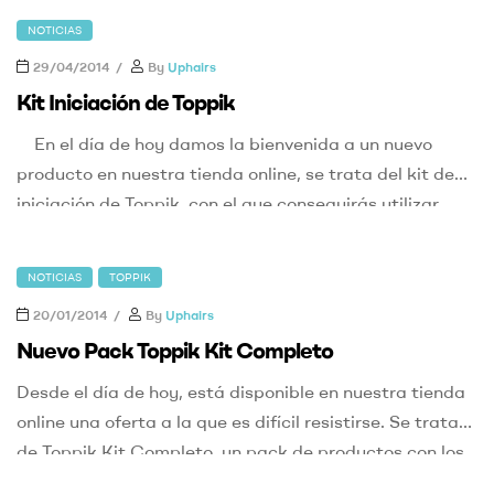
menos. Utiliza el código descuento padre10
NOTICIAS
insertándolo en el casillero «vales de descuento»
29/04/2014
By
Uphairs
haciendo clic, su compra se […]
Kit Iniciación de Toppik
En el día de hoy damos la bienvenida a un nuevo
producto en nuestra tienda online, se trata del kit de
iniciación de Toppik, con el que conseguirás utilizar
nuestras fibras de keratina Toppik con los accesorios
necesarios para conseguir un resultado 100%
NOTICIAS
TOPPIK
profesional, con un acabo totalmente natural. Este
20/01/2014
By
Uphairs
Kit […]
Nuevo Pack Toppik Kit Completo
Desde el día de hoy, está disponible en nuestra tienda
online una oferta a la que es difícil resistirse. Se trata
de Toppik Kit Completo, un pack de productos con los
que conseguirás tener todos los productos necesarios