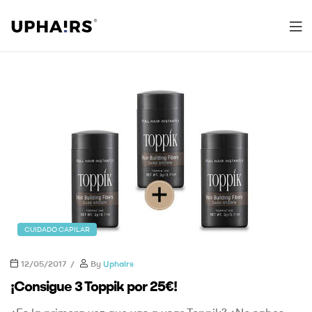
Uphairs
CUIDADO CAPILAR
12/05/2017
By
Uphairs
¡Consigue 3 Toppik por 25€!
¿Es la primera vez que vas a usar Toppik? ¿No sabes