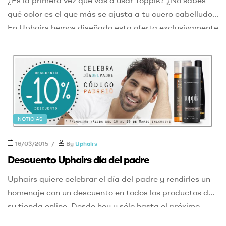
qué color es el que más se ajusta a tu cuero cabelludo?
En Uphairs hemos diseñado esta oferta exclusivamente
para ti. Ahora puedes conseguir 3 botes de Toppik de
3gr por sólo 25 euros. ¿Para qué sirve Toppik? Toppik
está pensado para personas que […]
NOTICIAS
16/03/2015
By
Uphairs
Descuento Uphairs día del padre
Uphairs quiere celebrar el día del padre y rendirles un
homenaje con un descuento en todos los productos de
su tienda online. Desde hoy y sólo hasta el próximo
jueves puedes llevarte cualquier producto con un 10%