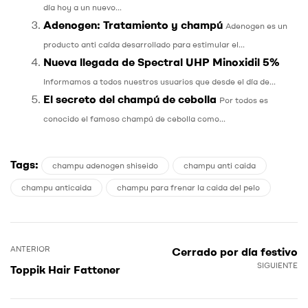
día hoy a un nuevo...
Adenogen: Tratamiento y champú
Adenogen es un
producto anti caída desarrollado para estimular el...
Nueva llegada de Spectral UHP Minoxidil 5%
Informamos a todos nuestros usuarios que desde el día de...
El secreto del champú de cebolla
Por todos es
conocido el famoso champú de cebolla como...
Tags:
champu adenogen shiseido
champu anti caida
champu anticaida
champu para frenar la caida del pelo
ANTERIOR
Cerrado por día festivo
SIGUIENTE
Toppik Hair Fattener