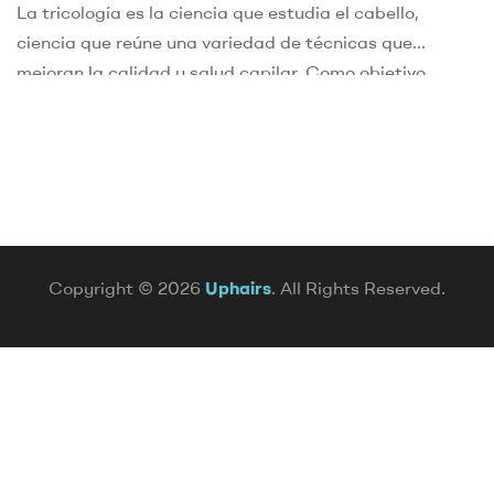
La tricología es la ciencia que estudia el cabello,
ciencia que reúne una variedad de técnicas que
mejoran la calidad y salud capilar. Como objetivo
principal busca una mejora considerable en la calidad
del cabello, cómo tratarlo y cuidarlo para eliminar los
posibles problemas que surgen en el tiempo. Entre las
numerosas técnicas diagnósticas para […]
Copyright © 2026
Uphairs
. All Rights Reserved.