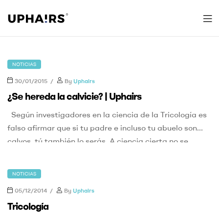
Uphairs
NOTICIAS
30/01/2015
By
Uphairs
¿Se hereda la calvicie? | Uphairs
Según investigadores en la ciencia de la Tricología es
falso afirmar que si tu padre e incluso tu abuelo son
calvos, tú también lo serás. A ciencia cierta no se
puede saber si seremos calvos o cuando lo seremos. La
alopecia androgenética es la calvicie más común,
NOTICIAS
relacionada con factores genéticos y hormonales;
05/12/2014
By
Uphairs
también […]
Tricología