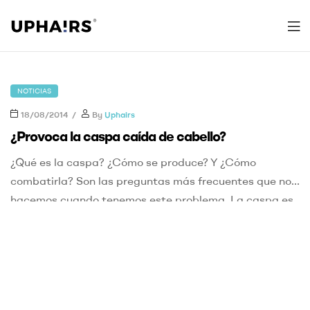
Uphairs
NOTICIAS
18/08/2014
By
Uphairs
¿Provoca la caspa caída de cabello?
¿Qué es la caspa? ¿Cómo se produce? Y ¿Cómo
combatirla? Son las preguntas más frecuentes que nos
hacemos cuando tenemos este problema. La caspa es
la descamación del cuero cabelludo. Normalmente a
partir de la adolescencia se acelera el proceso
descamativo. Los dos tipos más comunes de caspa son
la seca y la grasa. La […]