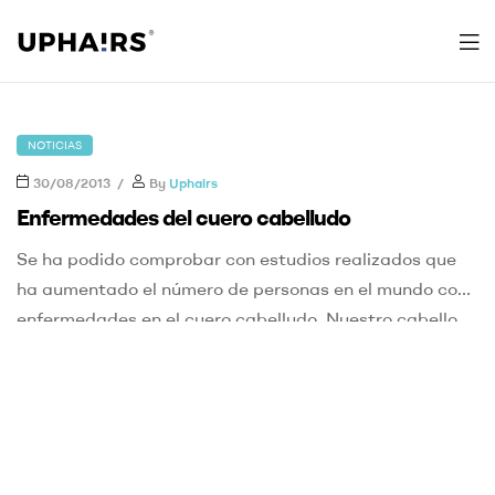
Uphairs
NOTICIAS
30/08/2013
By
Uphairs
Enfermedades del cuero cabelludo
Se ha podido comprobar con estudios realizados que
ha aumentado el número de personas en el mundo con
enfermedades en el cuero cabelludo. Nuestro cabello
tiene una función protectora ya que protege al cuero
cabelludo de los posibles daños que pueda causar el
sol. Las enfermedades en el cuero cabelludo, pueden
darse por diversos factores […]