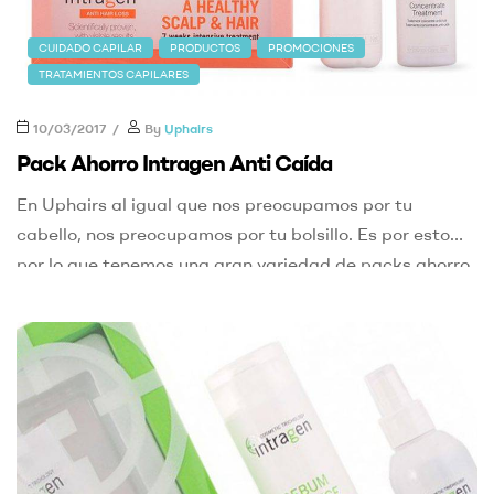
CUIDADO CAPILAR
PRODUCTOS
PROMOCIONES
TRATAMIENTOS CAPILARES
10/03/2017
By
Uphairs
Pack Ahorro Intragen Anti Caída
En Uphairs al igual que nos preocupamos por tu
cabello, nos preocupamos por tu bolsillo. Es por esto
por lo que tenemos una gran variedad de packs ahorro
a golpe de click. Si tienes problemas capilares y de
caída, como recomendación te animamos a que
pruebes el Pack Intragen anti caída compuesto por un
champú […]