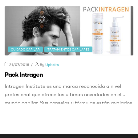
formulado, consiste en un champú regulador del
sebo que limpia en profundidad sin agredir ni resecar el
cuero cabelludo. Regula la grasa producida por las […]
CUIDADO CAPILAR
TRATAMIENTOS CAPILARES
21/07/2016
By
Uphairs
Pack Intragen
Intragen Institute es una marca reconocida a nivel
profesional que ofrece las últimas novedades en el
mundo capilar. Sus consejos y fórmulas están avalados
por dermatólogos. Una de sus líneas de tratamiento es
la lucha contra caída capilar, desarrollando lociones,
champús y tratamientos que ayudan a combatir la
pérdida del cabello. Uno de los pack […]