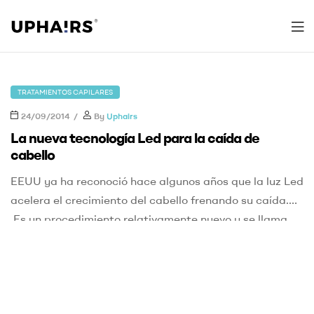
Uphairs
TRATAMIENTOS CAPILARES
24/09/2014
By
Uphairs
La nueva tecnología Led para la caída de
cabello
EEUU ya ha reconoció hace algunos años que la luz Led
acelera el crecimiento del cabello frenando su caída.
Es un procedimiento relativamente nuevo y se llama
foto estimulación con terapia Led. Consiste en la
exposición de la zona a tratar, en este caso el cabello,
por emisores de luz led. Esta luz penetra en […]