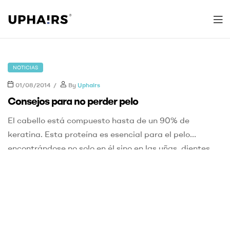
Uphairs
NOTICIAS
01/08/2014
By
Uphairs
Consejos para no perder pelo
El cabello está compuesto hasta de un 90% de
keratina. Esta proteína es esencial para el pelo
encontrándose no solo en él sino en las uñas, dientes,
piel…su forma puede ser flexible o rígida depende
mucho de los aminoácidos que la compongan. Así la
keratina del cabello es muy flexible en comparación
con la que […]