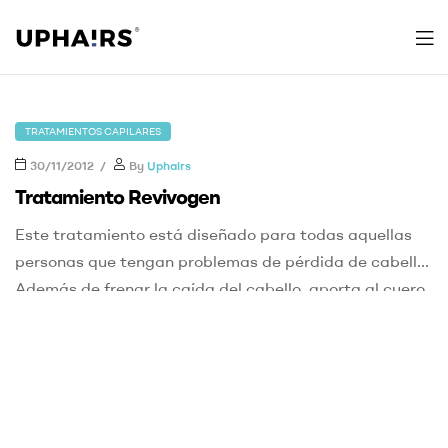
Uphairs
TRATAMIENTOS CAPILARES
30/11/2012
By
Uphairs
Tratamiento Revivogen
Este tratamiento está diseñado para todas aquellas
personas que tengan problemas de pérdida de cabello.
Además de frenar la caída del cabello, aporta al cuero
cabelludo multitud de vitaminas y nutrientes que
ayudarán a que crezca de nuevo el cabello. Este
tratamiento anticaida, puede ser utilizado tanto por
hombres como por mujeres. Utilizando este
tratamiento, […]