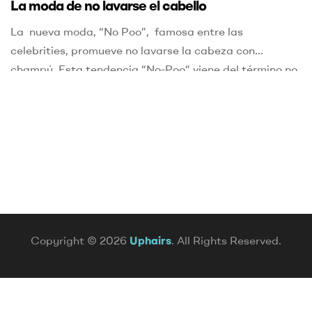
La moda de no lavarse el cabello
La nueva moda, “No Poo”, famosa entre las
celebrities, promueve no lavarse la cabeza con
champú. Esta tendencia “No-Poo” viene del término no
sham-poo que promueve no utilizar champú porque se
piensa que puede dañar el cabello y caerse. Los
partidarios de esta moda abogan por los productos
naturales que no contengan derivados del petróleo, […]
Copyright © 2026
Uphairs
. All Rights Reserved.