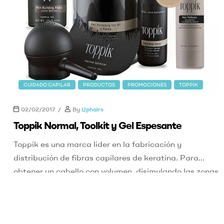
CUIDADO CAPILAR
PRODUCTOS
PROMOCIONES
TOPPIK
02/02/2017
By
Uphairs
Toppik Normal, Toolkit y Gel Espesante
Toppik es una marca líder en la fabricación y
distribución de fibras capilares de keratina. Para
obtener un cabello con volumen, disimulando las zonas
con mayor pérdida capilar, obtén tu pack de oferta
formado por el kit de iniciación más el engrosador
para cabello. kit de iniciación: Es el pack estrella de la