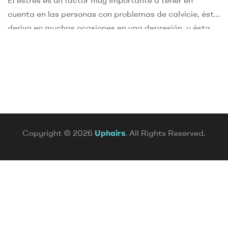
El estrés es un factor muy importante a tener en
cuenta en las personas con problemas de calvicie, éste,
deriva en muchas ocasiones en una depresión, y ésta,
es una enfermedad cada vez extendida. Tanto el
estrés, como la depresión tienen un fuerte impacto en
la salud capilar, aunque los efectos que se producen en
[…]
Copyright © 2026
Uphairs
. All Rights Reserved.