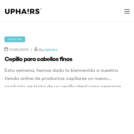
Uphairs
NOTICIAS
11/09/2013
By
Uphairs
Cepillo para cabellos finos
Esta semana, hemos dado la bienvenida a nuestra
tienda online de productos capilares un nuevo
producto; se trata de un cepillo ideal para personas
que tengan el pelo muy fino, y que con los cepillos
convencionales no consigan peinarse adecuadamente,
debido al dolor que provocan estos en su cuero
cabelludo. Cuando utilizamos este tipo de […]